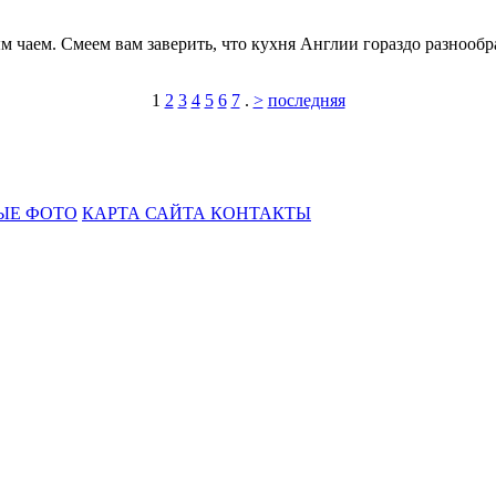
 чаем. Смеем вам заверить, что кухня Англии гораздо разнообр
1
2
3
4
5
6
7
.
>
последняя
ЫЕ ФОТО
КАРТА САЙТА
КОНТАКТЫ