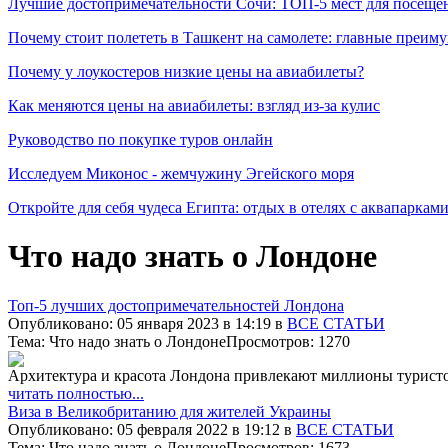
Лучшие достопримечательности Сочи: ТОП-5 мест для посеще
Почему стоит полететь в Ташкент на самолете: главные преиму
Почему у лоукостеров низкие цены на авиабилеты?
Как меняются цены на авиабилеты: взгляд из-за кулис
Руководство по покупке туров онлайн
Исследуем Миконос - жемчужину Эгейского моря
Откройте для себя чудеса Египта: отдых в отелях с аквапаркам
Что надо знать о Лондоне
Топ-5 лучших достопримечательностей Лондона
Опубликовано: 05 января 2023 в 14:19 в
ВСЕ СТАТЬИ
Тема: Что надо знать о Лондоне
Просмотров: 1270
Архитектура и красота Лондона привлекают миллионы туристо
читать полностью...
Виза в Великобританию для жителей Украины
Опубликовано: 05 февраля 2022 в 19:12 в
ВСЕ СТАТЬИ
Тема: Что надо знать о Лондоне
Просмотров: 1673