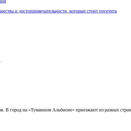
ния
щества и достопримечательности, которые стоит посетить
и
в. В город на «Туманном Альбионе» приезжают из разных стран