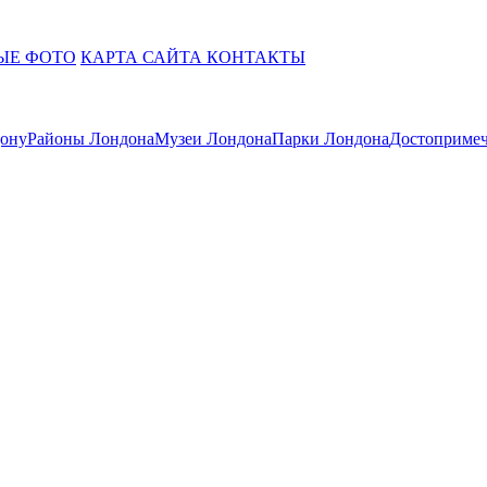
ЫЕ ФОТО
КАРТА САЙТА
КОНТАКТЫ
дону
Районы Лондона
Музеи Лондона
Парки Лондона
Достопримеч