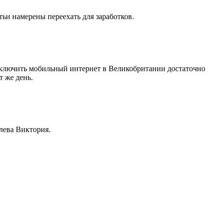
ьи намерены переехать для заработков.
одключить мобильный интернет в Великобритании достаточно
т же день.
лева Виктория.