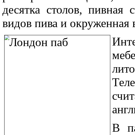
десятка столов, пивная 
видов пива и окруженная 
Инт
ме
лит
Тел
сч
англ
В п