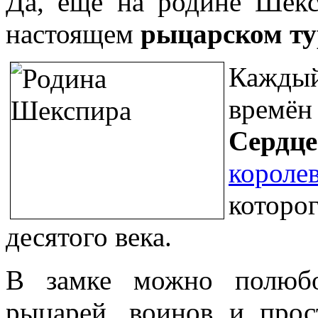
Да, ещё на родине Шек
настоящем
рыцарском ту
Каждый
вр
Сердце
короле
которо
десятого века.
В замке можно полюбо
рыцарей, воинов и про