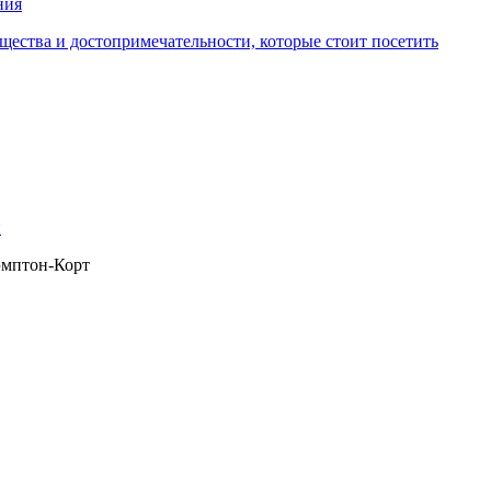
ния
щества и достопримечательности, которые стоит посетить
и
эмптон-Корт