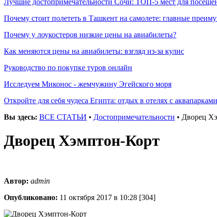
Лучшие достопримечательности Сочи: ТОП-5 мест для посеще
Почему стоит полететь в Ташкент на самолете: главные преиму
Почему у лоукостеров низкие цены на авиабилеты?
Как меняются цены на авиабилеты: взгляд из-за кулис
Руководство по покупке туров онлайн
Исследуем Миконос - жемчужину Эгейского моря
Откройте для себя чудеса Египта: отдых в отелях с аквапаркам
Вы здесь:
ВСЕ СТАТЬИ
•
Достопримечательности
• Дворец Х
Дворец Хэмптон-Корт
Автор:
admin
Опубликовано:
11 октября 2017 в 10:28
[304]