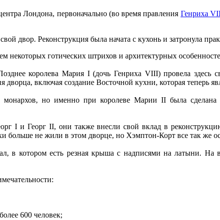
центра Лондона, первоначально (во время правления
Генриха VII
свой двор. Реконструкция была начата с кухонь и затронула пра
нием некоторых готических штрихов и архитектурных особенност
озднее королева Мария I (дочь Генриха VIII) провела здесь с
я дворца, включая создание Восточной кухни, которая теперь яв
монархов, но именно при королеве Марии II была сделана н
г I и Георг II, они также внесли свой вклад в реконструкцию
и больше не жили в этом дворце, но Хэмптон-Корт все так же ос
ал, в котором есть резная крыша с надписями на латыни. На
имечательности:
более 600 человек;