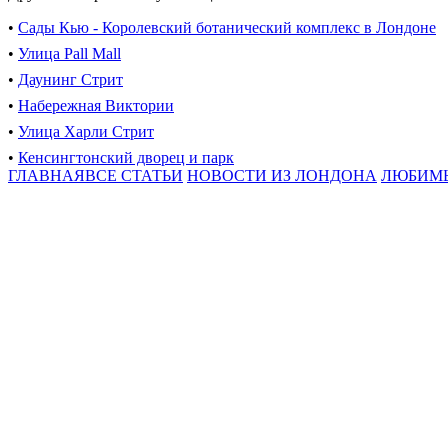
•
Сады Кью - Королевский ботанический комплекс в Лондоне
•
Улица Pall Mall
•
Даунинг Стрит
•
Набережная Виктории
•
Улица Харли Стрит
•
Кенсингтонский дворец и парк
ГЛАВНАЯ
ВСЕ СТАТЬИ
НОВОСТИ ИЗ ЛОНДОНА
ЛЮБИМ