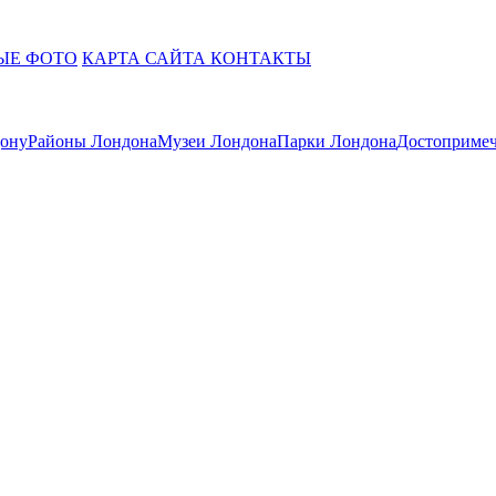
ЫЕ ФОТО
КАРТА САЙТА
КОНТАКТЫ
дону
Районы Лондона
Музеи Лондона
Парки Лондона
Достопримеч