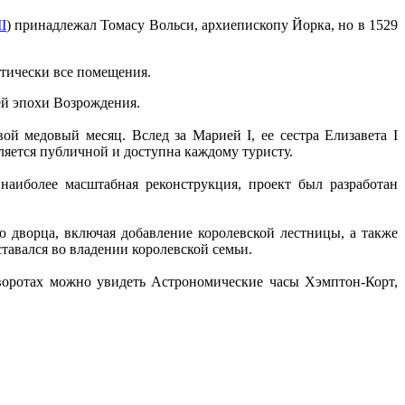
I
) принадлежал Томасу Вольси, архиепископу Йорка, но в 1529
ктически все помещения.
ей эпохи Возрождения.
вой медовый месяц. Вслед за Марией I, ее сестра Елизавета I
ляется публичной и доступна каждому туристу.
аиболее масштабная реконструкция, проект был разработан
 дворца, включая добавление королевской лестницы, а также
тавался во владении королевской семьи.
 воротах можно увидеть Астрономические часы Хэмптон-Корт,