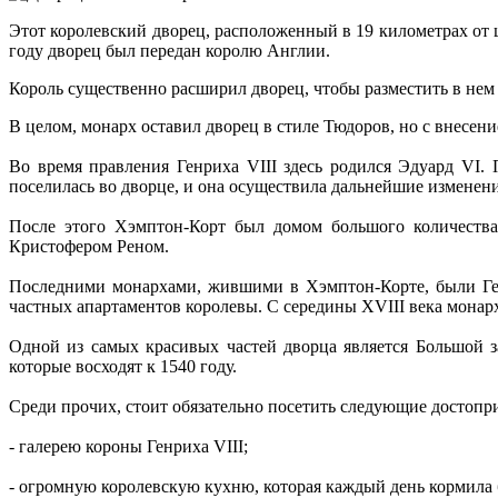
Этот королевский дворец, расположенный в 19 километрах от 
году дворец был передан королю Англии.
Король существенно расширил дворец, чтобы разместить в нем 
В целом, монарх оставил дворец в стиле Тюдоров, но с внесе
Во время правления Генриха VIII здесь родился Эдуард VI. П
поселилась во дворце, и она осуществила дальнейшие изменени
После этого Хэмптон-Корт был домом большого количества 
Кристофером Реном.
Последними монархами, жившими в Хэмптон-Корте, были Геор
частных апартаментов королевы. С середины XVIII века монарх
Одной из самых красивых частей дворца является Большой з
которые восходят к 1540 году.
Среди прочих, стоит обязательно посетить следующие достопр
- галерею короны Генриха VIII;
- огромную королевскую кухню, которая каждый день кормила 