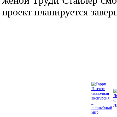
женой Труди Стайлер смог
проект планируется завер